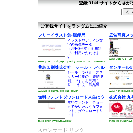
登録 3144 サイトからさが
ご登録サイトをランダムにご紹介
フリーイラスト集‐郵便局
広告写真ス
イラストやデザイン文
字の画像データ
（JPEG形式）を無料
でご利用いただけま
す...
www.studio-th.co
www.jp-network.japanpost.jp/amusement/downloads/
豊島印刷株式会社 シール・ラベル・ステッカー
ダンボール
シール・ラベル・ステ
ッカー印刷の「豊島印
刷」です。お見積も
り、ご注文、製品等...
www.toyoshima-printing.co.jp/
www.notosiki.co.jp
無料フォントダウンロード人生はウソかフォント
株式会社 丸
無料フォント「チョー
クでかいたようなフォ
ント」ダウンロードサ
イト...
falseorfont.web.fc2.com/
maruikobunsha.co
スポンサード リンク