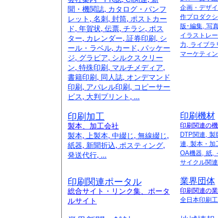
企画・デザイ
聞・機関誌
,
カタログ・パンフ
作プロダクシ
レット
,
名刺
,
封筒
,
ポストカー
版･編集
,
写
ド
,
年賀状
,
伝票
,
チラシ
,
ポス
イラストレー
ター
,
カレンダー
,
証券印刷
,
シ
力
,
ライブラ
ール・ラベル
,
カード
,
パッケー
マーケティン
ジ
,
グラビア
,
シルクスクリー
ン
,
特殊印刷
,
マルチメディア
,
書籍印刷
,
同人誌
,
オンデマンド
印刷
,
アパレル印刷
,
コピーサー
ビス
,
大判プリント
,
...
印刷加工
印刷機材
製本、加工会社
印刷関連の機
DTP関連
,
製
製本
,
上製本
,
中綴じ
,
無線綴じ
,
連
,
製本・加
紙器
,
新聞折込
,
ポスティング
,
OA機器
,
紙
,
発送代行
,
...
サイクル関連
印刷関連ポータル
業界団体
総合サイト・リンク集、ポータ
印刷関連の業
全日本印刷工
ルサイト