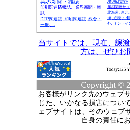
業界新聞・雑誌
地域情報
印刷関連情報誌、業界新聞・雑
印刷関連サイ
北海道
,
東北
誌
海
,
近畿
,
中
DTP関連誌
,
印刷関連誌
,
総合・
外
,
オンライ
一般
,
...
当サイトでは、現在、譲
方は、ぜひお
Today:125 Y
-
Copyright © 
お客様がリンク先のウェブ
じた、いかなる損害につい
ェブサイトは、そのウェブ
自身の責任に