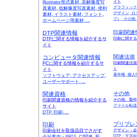
イト
Illustrator形式素材
,
高解像度写
グラフィック
真素材
,
低解像度写真素材
,
便利
デザイン
,
ロ
素材
,
イラスト素材
,
フォント
,
ブ）
,
その他
ホームページ用素材
,
...
DTP関連情報
印刷関連
DTPに関する情報を紹介するサ
印刷に関する
イト
コンピュータ関連情報
関連法規
PCに関する情報を紹介するサ
印刷関連法規
ト
イト
著作権
,
個人
ソフトウェア
,
アクセスアップ
,
ユーザーサポート
,
...
関連資格
その他
印刷関連資格の情報を紹介する
その他、製作
ファイル転送
サイト
DTP
,
印刷
,
...
印刷
プリプレ
印刷会社を取扱品目でさがす
デザイン・企
DTP・文字
会社案内・PR誌
,
CI関連
,
新